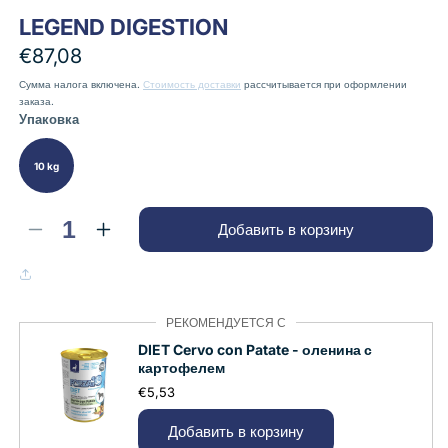
Открыть
Открыть
LEGEND DIGESTION
медиа-
медиа-
файлы
файлы
Обычная
€87,08
1
2
в
в
цена
Сумма налога включена.
Стоимость доставки
рассчитывается при оформлении
модальном
модальном
заказа.
окне
окне
Упаковка
10 kg
Добавить в корзину
Уменьшить
Увеличить
количество
количество
LEGEND
LEGEND
DIGESTION
DIGESTION
РЕКОМЕНДУЕТСЯ С
DIET Cervo con Patate - оленина с
картофелем
€5,53
Добавить в корзину