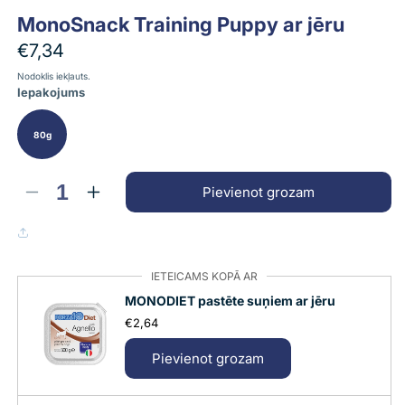
Atvērt
Atvērt
MonoSnack Training Puppy ar jēru
multividi
multividi
1
2
Parastā
€7,34
modālā
modālā
veidā
veidā
cena
Nodoklis iekļauts.
Iepakojums
80g
Pievienot grozam
Samaziniet
Palieliniet
daudzumu
daudzumu
priekš
par
MonoSnack
MonoSnack
Training
Training
IETEICAMS KOPĀ AR
Puppy
Puppy
MONODIET pastēte suņiem ar jēru
ar
ar
€2,64
jēru
jēru
Pievienot grozam