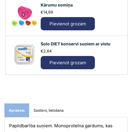
Kārumu somiņa
€14,69
Pievienot grozam
Solo DIET konservi suņiem ar vistu
€2,64
Pievienot grozam
Apraksts
Sastāvs, lietošana
Papildbarība suņiem. Monoproteīna gardums, kas