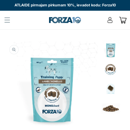
Pāriet
ATLAIDE pirmajam pirkumam 10%, ievadot kodu: Forza10
uz
saturu
Pieslēgties
Grozā
Pāriet uz
produkta
informāciju