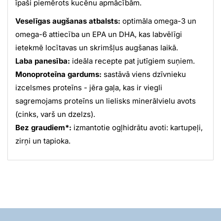
īpaši piemērots kucēnu apmācībām.
Veselīgas augšanas atbalsts:
optimāla omega-3 un
omega-6 attiecība un EPA un DHA, kas labvēlīgi
ietekmē locītavas un skrimšļus augšanas laikā.
Laba panesība:
ideāla recepte pat jutīgiem suņiem.
Monoproteīna gardums:
sastāvā viens dzīvnieku
izcelsmes proteīns - jēra gaļa, kas ir viegli
sagremojams proteīns un lielisks minerālvielu avots
(cinks, varš un dzelzs).
Bez graudiem*:
izmantotie ogļhidrātu avoti: kartupeļi,
zirņi un tapioka.